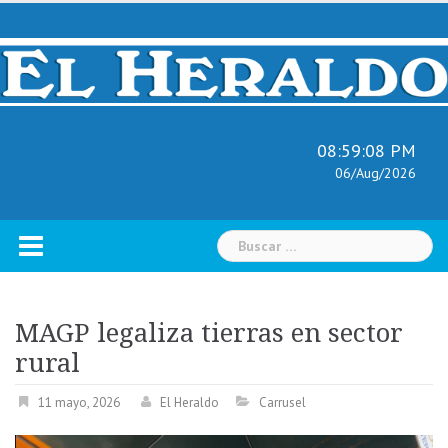
Skip
to
content
08:59:09 PM
06/Aug/2026
Buscar:
MAGP legaliza tierras en sector
rural
11 mayo, 2026
El Heraldo
Carrusel