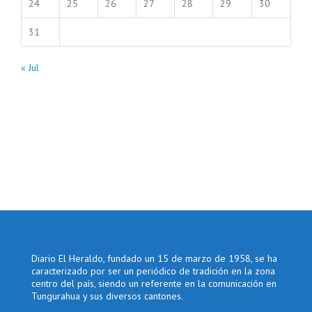
24
25
26
27
28
29
30
31
« Jul
Diario El Heraldo, fundado un 15 de marzo de 1958, se ha
caracterizado por ser un periódico de tradición en la zona
centro del país, siendo un referente en la comunicación en
Tungurahua y sus diversos cantones.