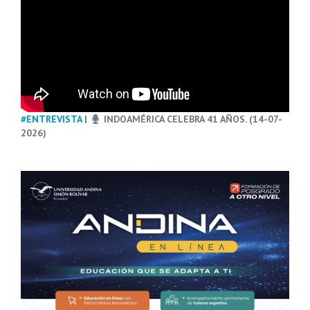
#ENTREVISTA
|
INDOAMÉRICA CELEBRA 41 AÑOS. (14-07-
2026)