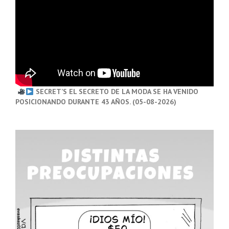
SECRET’S EL SECRETO DE LA MODA SE HA VENIDO
POSICIONANDO DURANTE 43 AÑOS. (05-08-2026)