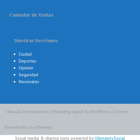
Contador de Visitas
Nuestras Secciones
Ciudad
Deportes
Opinión
Seguridad
Nacionales
Tikinauta Comunicación y Marketing digital by WordPress
|
Theme:
NewsAnchor
by aThemes.
Social media & sharing icons powered by
UltimatelySocial