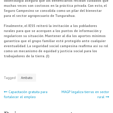
odontología asegura que los beneficiarios reciban cuidados que
muchas veces son costosos en la práctica privada. Con esto, el
Seguro Campesino se consolida como un pilar del bienestar
para el sector agropecuario de Tungurahua.
Finalmente, el IESS reiteró la invitación a los pobladores
rurales para que se acerquen a los puntos de información y
regularicen su situación. Mantener al día los aportes mínimos
garantiza que el grupo familiar esté protegido ante cualquier
eventualidad. La seguridad social campesina reafirma así su rol
como un mecanismo de equidad y justicia social para los
trabajadores de la tierra. (I)
Tagged
Ambato
Navegación
Capacitación gratuita para
MAGP legaliza tierras en sector
fortalecer el empleo
rural
de