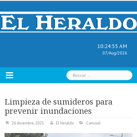
Skip
to
content
10:24:56 AM
07/Aug/2026
Buscar:
Limpieza de sumideros para
prevenir inundaciones
26 diciembre, 2025
El Heraldo
Carrusel