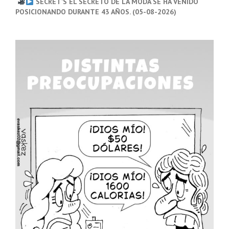
SECRET’S EL SECRETO DE LA MODA SE HA VENIDO
POSICIONANDO DURANTE 43 AÑOS. (05-08-2026)