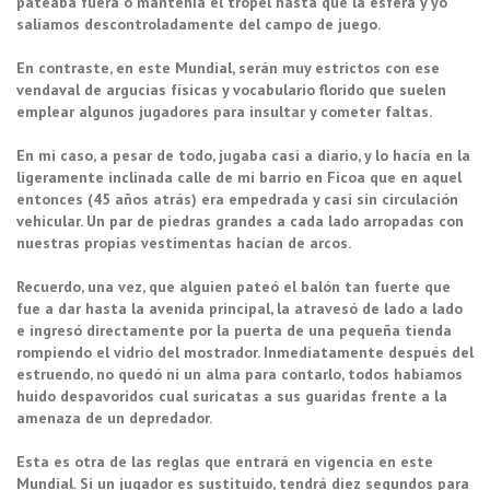
pateaba fuera o mantenía el tropel hasta que la esfera y yo
salíamos descontroladamente del campo de juego.
En contraste, en este Mundial, serán muy estrictos con ese
vendaval de argucias físicas y vocabulario florido que suelen
emplear algunos jugadores para insultar y cometer faltas.
En mi caso, a pesar de todo, jugaba casi a diario, y lo hacía en la
ligeramente inclinada calle de mi barrio en Ficoa que en aquel
entonces (45 años atrás) era empedrada y casi sin circulación
vehicular. Un par de piedras grandes a cada lado arropadas con
nuestras propias vestimentas hacían de arcos.
Recuerdo, una vez, que alguien pateó el balón tan fuerte que
fue a dar hasta la avenida principal, la atravesó de lado a lado
e ingresó directamente por la puerta de una pequeña tienda
rompiendo el vidrio del mostrador. Inmediatamente después del
estruendo, no quedó ni un alma para contarlo, todos habíamos
huido despavoridos cual suricatas a sus guaridas frente a la
amenaza de un depredador.
Esta es otra de las reglas que entrará en vigencia en este
Mundial. Si un jugador es sustituido, tendrá diez segundos para