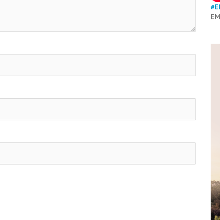
#E
EM