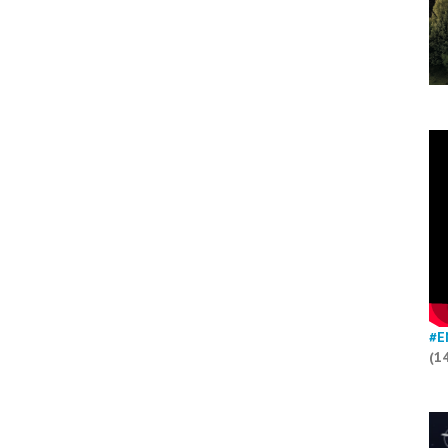
#E
(1