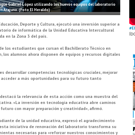
ingüe Gabriel López utilizando los nuevos equipos del laboratorio
n Arajuno. (Foto El Heraldo)
Educación, Deporte y Cultura, ejecutó una inversión superior a
#E
atorio de informática de la Unidad Educativa Intercultural
ÍD
da en la Zona 3 del país.
de los estudiantes que cursan el Bachillerato Técnico en
ón, los alumnos ahora disponen de equipos y recursos digitales
nes desarrollar competencias tecnológicas cruciales, mejorar
a, acceder a más oportunidades para su futuro tanto
, destacó la relevancia de esta acción como una muestra del
tiva. «La inversión en tecnología educativa abre caminos
futuro con mayor preparación y creatividad», afirmó.
udiante de la unidad educativa, expresó el agradecimiento
esta iniciativa de renovación del laboratorio transforma su
mientas necesarias para «reforzar nuestros conocimientos y