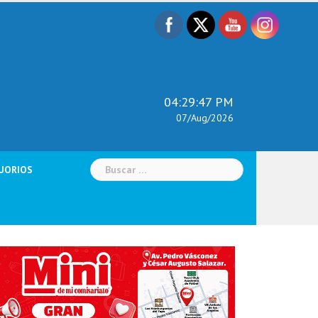
04:29:48 PM
07/Aug/2026
Buscar:
UORIOS