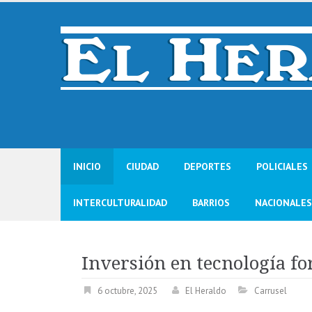
Skip
to
content
INICIO
CIUDAD
DEPORTES
POLICIALES
INTERCULTURALIDAD
BARRIOS
NACIONALES
Inversión en tecnología fo
6 octubre, 2025
El Heraldo
Carrusel