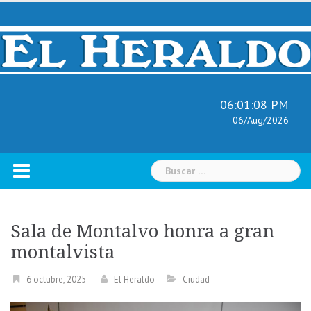
Skip
to
content
06:01:09 PM
06/Aug/2026
Buscar:
Sala de Montalvo honra a gran
montalvista
6 octubre, 2025
El Heraldo
Ciudad