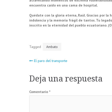
atravesando momentos de extrema vulnerabilidad.
encuentra caído en una cama de hospital.
Quédate con la gloria eterna, Raúl. Gracias por la h
indolencia y la memoria frágil de tantos. Tu legad
inscrito en la eternidad del pueblo ecuatoriano. (O
Tagged
Ambato
Navegación
El paro del transporte
de
Deja una respuesta
entradas
Comentario
*