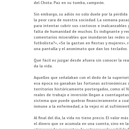
del Chota. Paz en su tumba, campeón.
Sin embargo, su adiós no solo duele por la pérdida 
la peor cara de nuestra sociedad. La semana pasad
para intentar cubrir sus costosos e inalcanzables
falta de humanidad de muchos. Es indignante y ver
comentarios miserables que inundaron las redes s
futbolista?», «Se la gastan en fiestas y mujeres»
una pantalla y el anonimato que dan los teclados.
Qué fácil es juzgar desde afuera sin conocer la rea
da la vida.
Aquellos que señalaban con el dedo de la superior
esa época no ganaban las fortunas astronómicas d
territorios históricamente postergados, como el Va
reales de trabajo e inversión llegan a cuentagotas.
sistema que puede quebrar financieramente a cualq
inmune a la enfermedad, a la vejez ni al sufrimie
Al final del día, la vida no tiene precio. El valor
el dinero que se acumula en una cuenta, sino en la