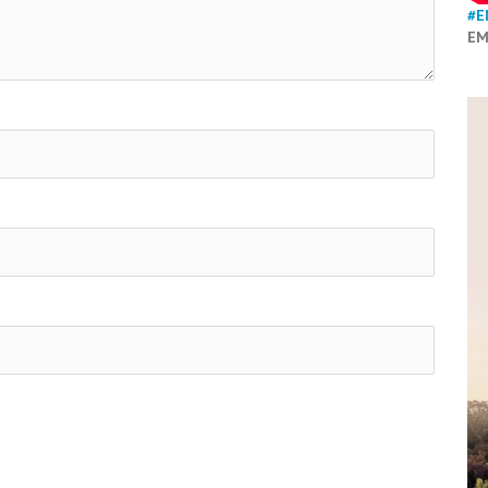
#E
EM