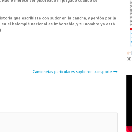
 Nadie merece ser pisoteado ni juzgado cuando se
istoria que escribiste con sudor en la cancha, y perdón por la
o en el balompié nacional es imborrable, y tu nombre ya está
)
DE
Camionetas particulares suplieron transporte