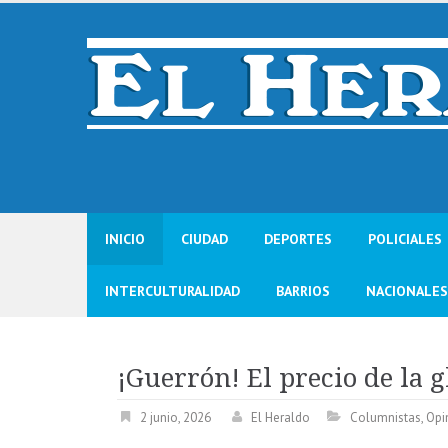
Skip
to
content
INICIO
CIUDAD
DEPORTES
POLICIALES
INTERCULTURALIDAD
BARRIOS
NACIONALES
¡Guerrón! El precio de la g
2 junio, 2026
El Heraldo
Columnistas
,
Opi