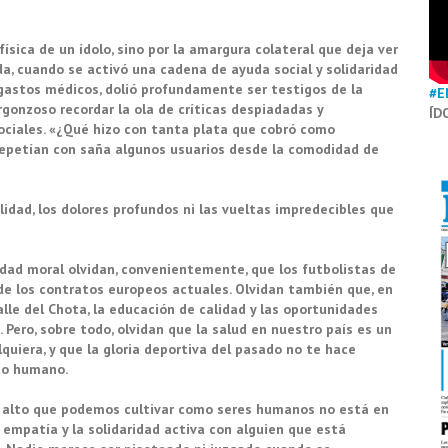
física de un ídolo, sino por la amargura colateral que deja ver
a, cuando se activó una cadena de ayuda social y solidaridad
 gastos médicos, dolió profundamente ser testigos de la
#E
gonzoso recordar la ola de críticas despiadadas y
ÍD
ociales. «¿Qué hizo con tanta plata que cobró como
, repetían con saña algunos usuarios desde la comodidad de
lidad, los dolores profundos ni las vueltas impredecibles que
idad moral olvidan, convenientemente, que los futbolistas de
e los contratos europeos actuales. Olvidan también que, en
lle del Chota, la educación de calidad y las oportunidades
 Pero, sobre todo, olvidan que la salud en nuestro país es un
uiera, y que la gloria deportiva del pasado no te hace
nto humano.
 más alto que podemos cultivar como seres humanos no está en
 empatía y la solidaridad activa con alguien que está