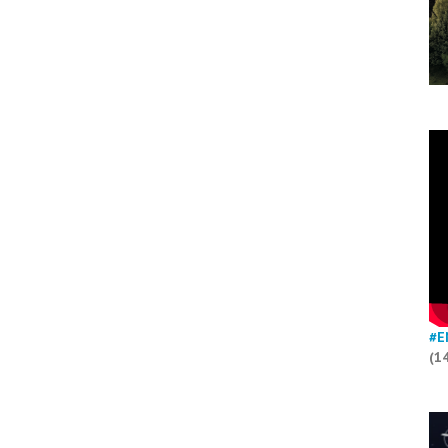
#E
(1