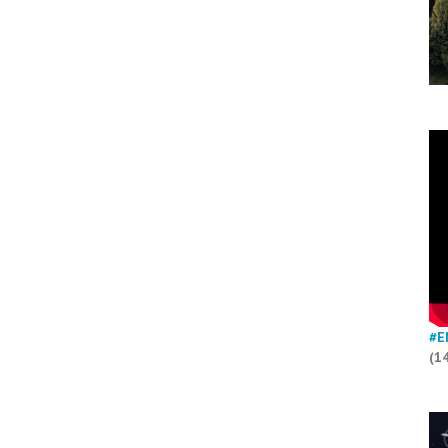
#E
(1