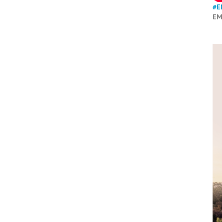
#E
EM