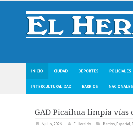
Skip
to
content
INICIO
CIUDAD
DEPORTES
POLICIALES
INTERCULTURALIDAD
BARRIOS
NACIONALES
GAD Picaihua limpia vías 
6 julio, 2026
El Heraldo
Barrios
,
Especial
,