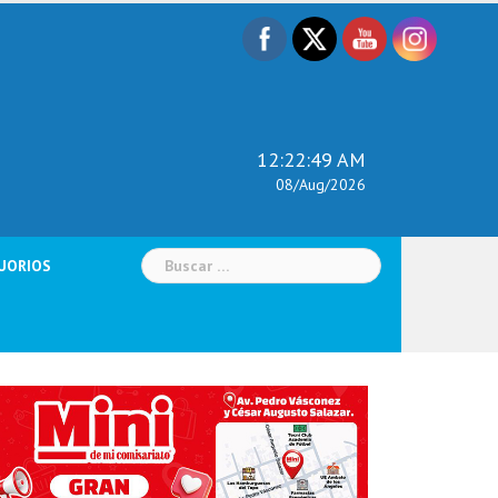
12:22:50 AM
08/Aug/2026
Buscar:
UORIOS