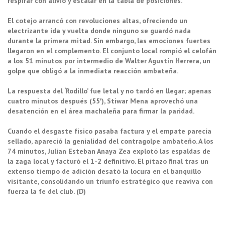
respirar con alivio y escalar en la tabla de posiciones.
El cotejo arrancó con revoluciones altas, ofreciendo un
electrizante ida y vuelta donde ninguno se guardó nada
durante la primera mitad. Sin embargo, las emociones fuertes
llegaron en el complemento. El conjunto local rompió el celofán
a los 51 minutos por intermedio de Walter Agustín Herrera, un
golpe que obligó a la inmediata reacción ambateña.
La respuesta del ‘Rodillo’ fue letal y no tardó en llegar; apenas
cuatro minutos después (55′), Stiwar Mena aprovechó una
desatención en el área machaleña para firmar la paridad.
Cuando el desgaste físico pasaba factura y el empate parecía
sellado, apareció la genialidad del contragolpe ambateño. A los
74 minutos, Julian Esteban Anaya Zea explotó las espaldas de
la zaga local y facturó el 1-2 definitivo. El pitazo final tras un
extenso tiempo de adición desató la locura en el banquillo
visitante, consolidando un triunfo estratégico que reaviva con
fuerza la fe del club. (D)