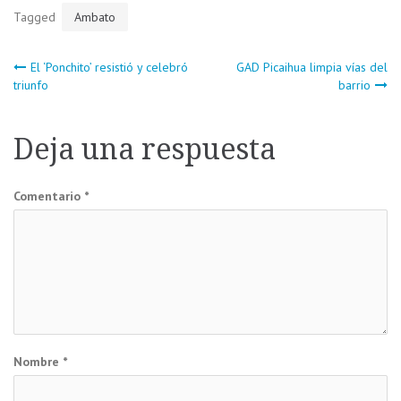
Tagged
Ambato
Navegación
El ‘Ponchito’ resistió y celebró
GAD Picaihua limpia vías del
triunfo
barrio
de
Deja una respuesta
entradas
Comentario
*
Nombre
*