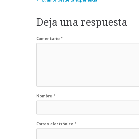
Navegación
El amor desde la experiencia
de
Deja una respuesta
entradas
Comentario
*
Nombre
*
Correo electrónico
*