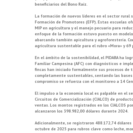
beneficiarios del Bono Raíz.
La formación de nuevos líderes en el sector rural
Formación de Promotores (EFP). Estas escuelas ofr
MIP en agricultura y el manejo pecuario para reduc
enfoque de la formación estuvo puesto en modelos 
abarcando también apicultura y agroforestería. C
agricultura sustentable para el rubro «Mora» y 69
En el ámbito de la sostenibilidad, el PIDARA ha logr
Familiar Campesina (AFC) con diagnósticos e impl
fincas han iniciado formalmente sus procesos de t
completamente sustentables, sentando las bases 
compromiso se refuerza con el monitoreo a 14 Cen
El impulso a la economía local es palpable en el s
Circuitos de Comercialización (CIALCO) de product
ventas. Los montos registrados en los CIALCOS por 
alcanzaron los 398.982,00 dólares durante 2024.
Adicionalmente, se registraron 488.172,74 dólares
octubre de 2025 para rubros clave como leche, mo