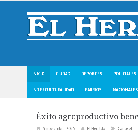
Skip
to
content
INICIO
CIUDAD
DEPORTES
POLICIALES
INTERCULTURALIDAD
BARRIOS
NACIONALES
Éxito agroproductivo bene
9 noviembre, 2025
El Heraldo
Carrusel