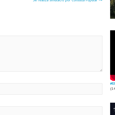
Se realiza simulacro por Consulta Popular
#E
(1