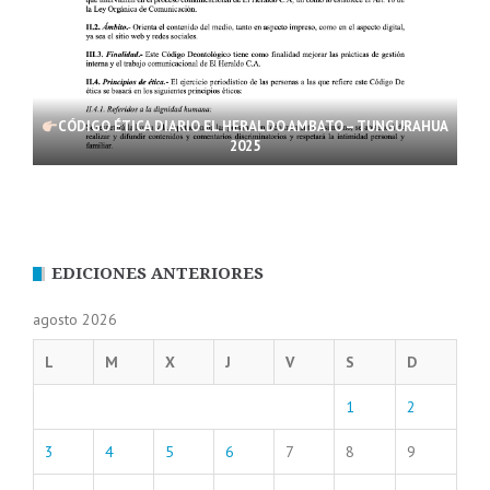
CÓDIGO ÉTICA DIARIO EL HERALDO AMBATO – TUNGURAHUA
2025
EDICIONES ANTERIORES
agosto 2026
L
M
X
J
V
S
D
1
2
3
4
5
6
7
8
9