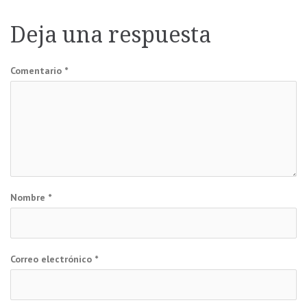
de
Deja una respuesta
entradas
Comentario
*
Nombre
*
Correo electrónico
*