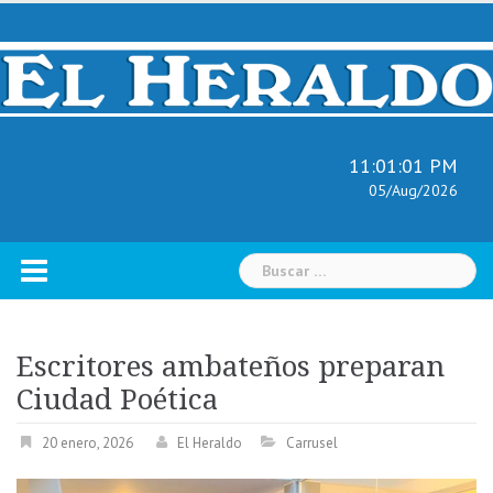
Skip
to
content
11:01:02 PM
05/Aug/2026
Buscar:
Escritores ambateños preparan
Ciudad Poética
20 enero, 2026
El Heraldo
Carrusel