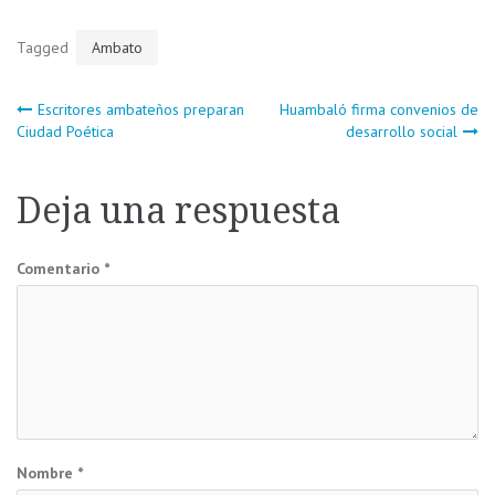
Tagged
Ambato
Navegación
Escritores ambateños preparan
Huambaló firma convenios de
Ciudad Poética
desarrollo social
de
Deja una respuesta
entradas
Comentario
*
Nombre
*