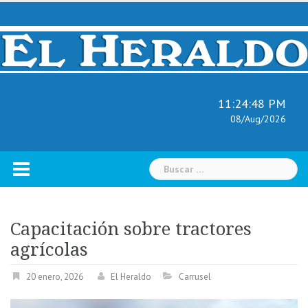
Skip
to
content
11:24:49 PM
08/Aug/2026
Buscar:
Capacitación sobre tractores
agrícolas
20 enero, 2026
El Heraldo
Carrusel