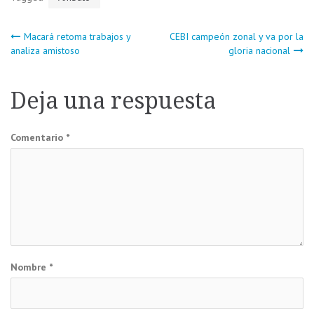
Navegación
Macará retoma trabajos y
CEBI campeón zonal y va por la
analiza amistoso
gloria nacional
de
Deja una respuesta
entradas
Comentario
*
Nombre
*