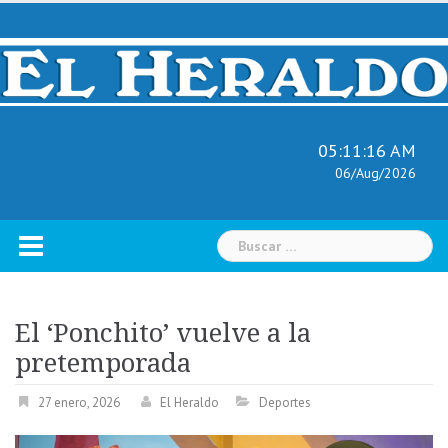
Skip
to
content
05:11:17 AM
06/Aug/2026
Buscar:
El ‘Ponchito’ vuelve a la
pretemporada
27 enero, 2026
El Heraldo
Deportes