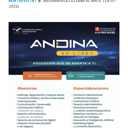
#ENTREVISTA
|
INDOAMÉRICA CELEBRA 41 AÑOS. (14-07-
2026)