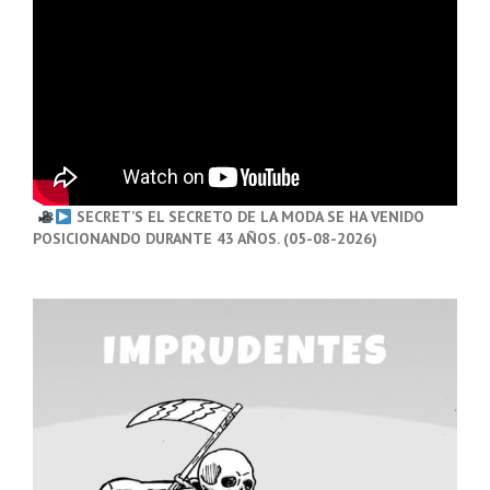
SECRET’S EL SECRETO DE LA MODA SE HA VENIDO
POSICIONANDO DURANTE 43 AÑOS. (05-08-2026)