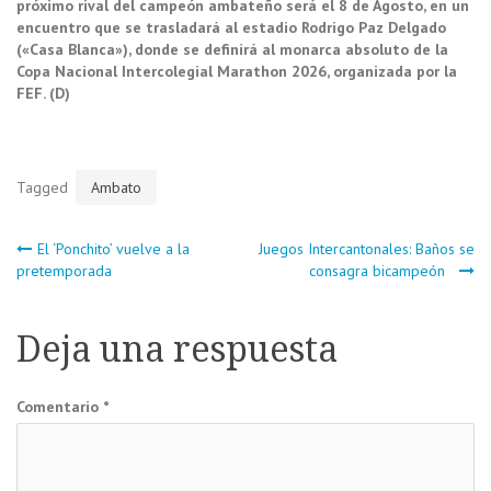
próximo rival del campeón ambateño será el 8 de Agosto, en un
encuentro que se trasladará al estadio Rodrigo Paz Delgado
(«Casa Blanca»), donde se definirá al monarca absoluto de la
Copa Nacional Intercolegial Marathon 2026, organizada por la
FEF. (D)
Tagged
Ambato
Navegación
El ‘Ponchito’ vuelve a la
Juegos Intercantonales: Baños se
pretemporada
consagra bicampeón
de
Deja una respuesta
entradas
Comentario
*