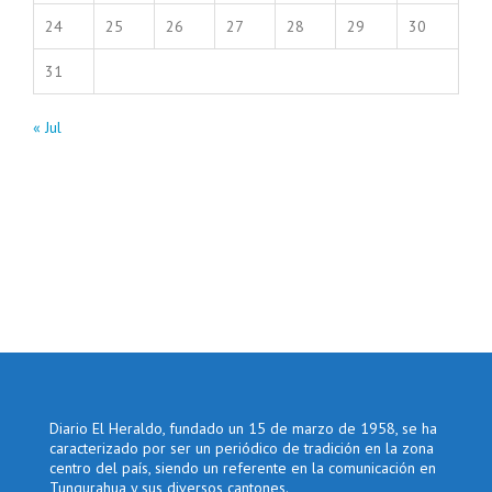
24
25
26
27
28
29
30
31
« Jul
Diario El Heraldo, fundado un 15 de marzo de 1958, se ha
caracterizado por ser un periódico de tradición en la zona
centro del país, siendo un referente en la comunicación en
Tungurahua y sus diversos cantones.