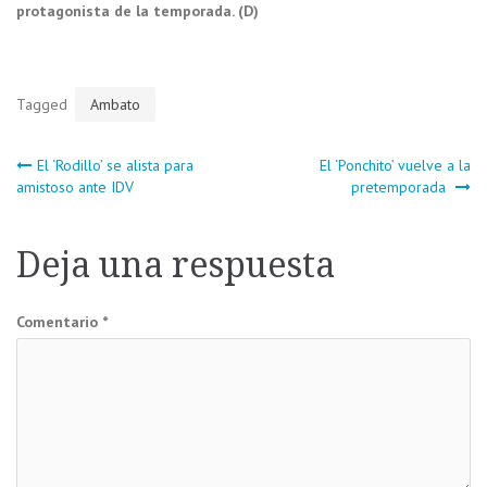
protagonista de la temporada. (D)
Tagged
Ambato
Navegación
El ‘Rodillo’ se alista para
El ‘Ponchito’ vuelve a la
amistoso ante IDV
pretemporada
de
Deja una respuesta
entradas
Comentario
*