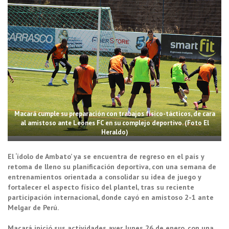
Macará cumple su preparación con trabajos físico-tácticos, de cara
al amistoso ante Leones FC en su complejo deportivo. (Foto El
Heraldo)
El ‘ídolo de Ambato’ ya se encuentra de regreso en el país y
retoma de lleno su planificación deportiva, con una semana de
entrenamientos orientada a consolidar su idea de juego y
fortalecer el aspecto físico del plantel, tras su reciente
participación internacional, donde cayó en amistoso 2-1 ante
Melgar de Perú.
Macará inició sus actividades ayer, lunes 26 de enero, con una