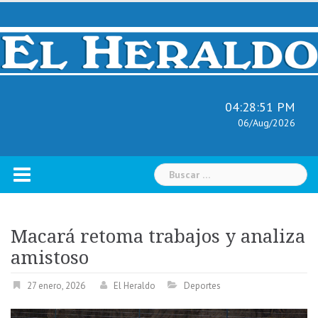
Skip
to
content
04:28:52 PM
06/Aug/2026
Buscar:
Macará retoma trabajos y analiza
amistoso
27 enero, 2026
El Heraldo
Deportes