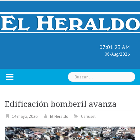
Skip
to
content
07:01:24 AM
08/Aug/2026
Buscar:
Edificación bomberil avanza
14 mayo, 2026
El Heraldo
Carrusel