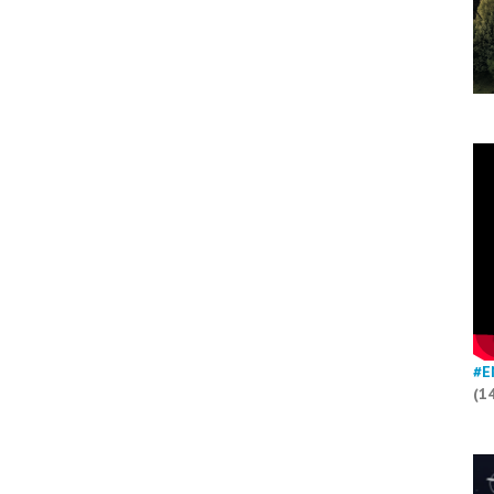
#E
(1