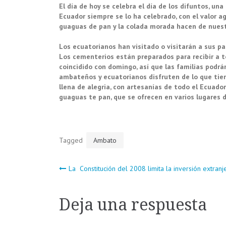
El día de hoy se celebra el día de los difuntos, una
Ecuador siempre se lo ha celebrado, con el valor a
guaguas de pan y la colada morada hacen de nuest
Los ecuatorianos han visitado o visitarán a sus par
Los cementerios están preparados para recibir a t
coincidido con domingo, así que las familias podrán
ambateños y ecuatorianos disfruten de lo que tien
llena de alegria, con artesanías de todo el Ecuado
guaguas te pan, que se ofrecen en varios lugares
Tagged
Ambato
Navegación
La Constitución del 2008 limita la inversión extranj
de
Deja una respuesta
entradas