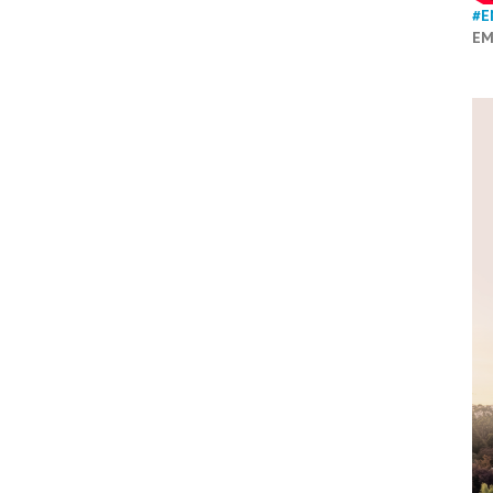
#E
EM