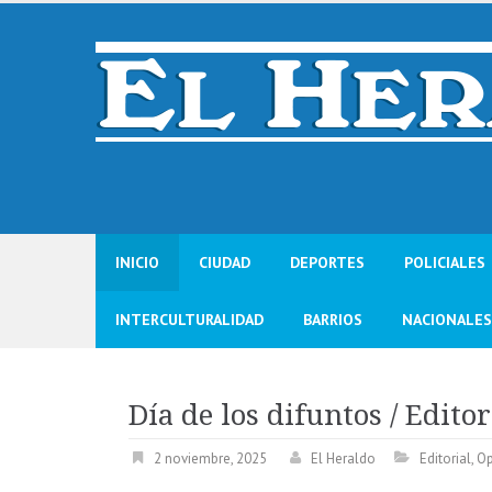
Skip
to
content
INICIO
CIUDAD
DEPORTES
POLICIALES
INTERCULTURALIDAD
BARRIOS
NACIONALES
Día de los difuntos / Editor
2 noviembre, 2025
El Heraldo
Editorial
,
Op