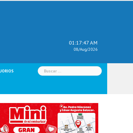
01:17:48 AM
08/Aug/2026
Buscar:
UORIOS