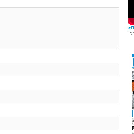
#E
ÍD