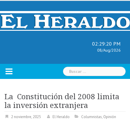
Skip
to
content
02:29:21 PM
08/Aug/2026
Buscar:
La Constitución del 2008 limita
la inversión extranjera
2 noviembre, 2025
El Heraldo
Columnistas
,
Opinión