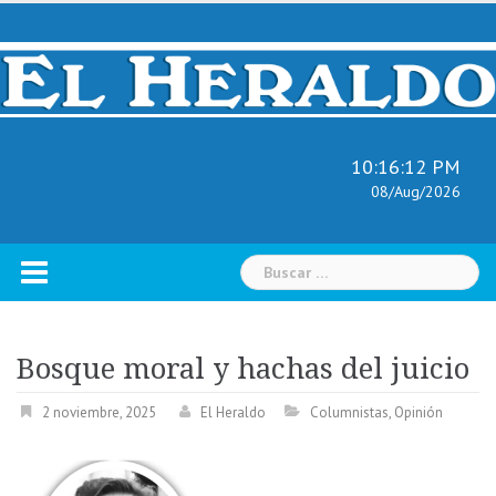
Skip
to
content
10:16:13 PM
08/Aug/2026
Buscar:
Bosque moral y hachas del juicio
2 noviembre, 2025
El Heraldo
Columnistas
,
Opinión