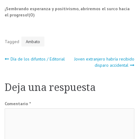
¡Sembrando esperanza y positivismo, abriremos el surco hacia
el progreso!(O)
Tagged
Ambato
Navegación
Día de los difuntos / Editorial
Joven extranjero habría recibido
disparo accidental
de
Deja una respuesta
entradas
Comentario
*