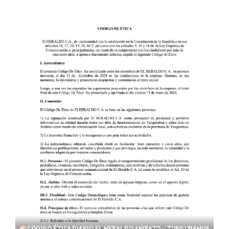
CÓDIGO ÉTICA DIARIO EL HERALDO AMBATO – TUNGURAHUA