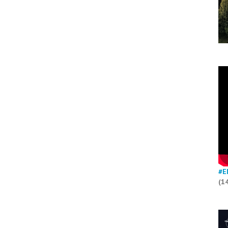
#E
(1