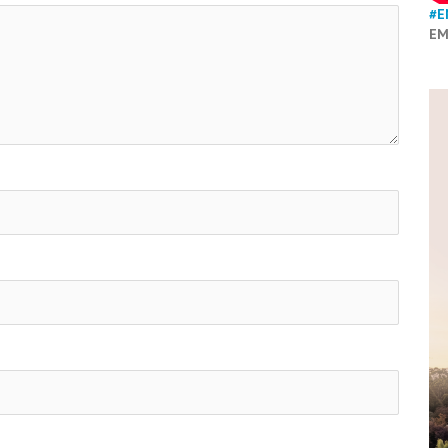
#E
EM