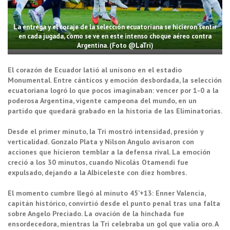
La entrega y el coraje de la selección ecuatoriana se hicieron sentir
en cada jugada, como se ve en este intenso choque aéreo contra
Argentina. (Foto @LaTri)
El corazón de Ecuador latió al unísono en el estadio
Monumental. Entre cánticos y emoción desbordada, la selección
ecuatoriana logró lo que pocos imaginaban: vencer por 1-0 a la
poderosa Argentina, vigente campeona del mundo, en un
partido que quedará grabado en la historia de las Eliminatorias.
Desde el primer minuto, la Tri mostró intensidad, presión y
verticalidad. Gonzalo Plata y Nilson Angulo avisaron con
acciones que hicieron temblar a la defensa rival. La emoción
creció a los 30 minutos, cuando Nicolás Otamendi fue
expulsado, dejando a la Albiceleste con diez hombres.
El momento cumbre llegó al minuto 45’+13: Enner Valencia,
capitán histórico, convirtió desde el punto penal tras una falta
sobre Angelo Preciado. La ovación de la hinchada fue
ensordecedora, mientras la Tri celebraba un gol que valía oro. A