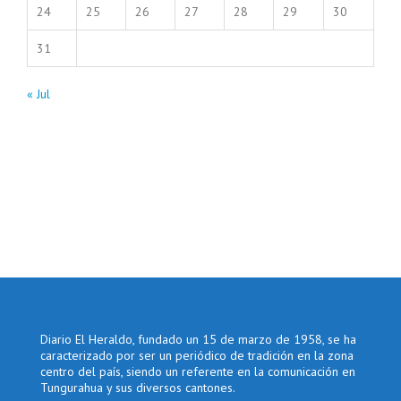
24
25
26
27
28
29
30
31
« Jul
Diario El Heraldo, fundado un 15 de marzo de 1958, se ha
caracterizado por ser un periódico de tradición en la zona
centro del país, siendo un referente en la comunicación en
Tungurahua y sus diversos cantones.