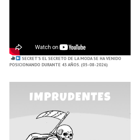
SECRET’S EL SECRETO DE LA MODA SE HA VENIDO
POSICIONANDO DURANTE 43 AÑOS. (05-08-2026)