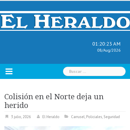
Skip
to
content
01:20:24 AM
08/Aug/2026
Buscar:
Colisión en el Norte deja un
herido
3 julio, 2026
El Heraldo
Carrusel
,
Policiales
,
Seguridad