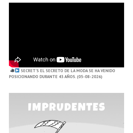
SECRET’S EL SECRETO DE LA MODA SE HA VENIDO
POSICIONANDO DURANTE 43 AÑOS. (05-08-2026)