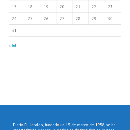
17
18
19
20
21
22
23
24
25
26
27
28
29
30
31
« Jul
Diario El Heraldo, fundado un 15 de marzo de 1958, se ha
caracterizado por ser un periódico de tradición en la zona