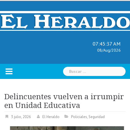
Skip
to
content
07:45:38 AM
08/Aug/2026
Buscar:
Delincuentes vuelven a irrumpir
en Unidad Educativa
3 julio, 2026
El Heraldo
Policiales
,
Seguridad