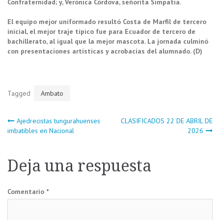
Confraternidad; y, Verónica Córdova, señorita Simpatía.
El equipo mejor uniformado resultó Costa de Marfil de tercero
inicial, el mejor traje típico fue para Ecuador de tercero de
bachillerato, al igual que la mejor mascota. La jornada culminó
con presentaciones artísticas y acrobacias del alumnado. (D)
Tagged
Ambato
Navegación
Ajedrecistas tungurahuenses
CLASIFICADOS 22 DE ABRIL DE
imbatibles en Nacional
2026
de
Deja una respuesta
entradas
Comentario
*