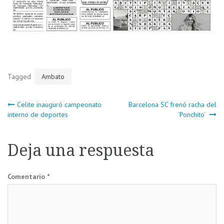
Tagged
Ambato
Navegación
Celite inauguró campeonato
Barcelona SC frenó racha del
interno de deportes
‘Ponchito’
de
Deja una respuesta
entradas
Comentario
*