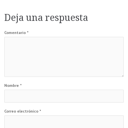
de
Deja una respuesta
entradas
Comentario
*
Nombre
*
Correo electrónico
*