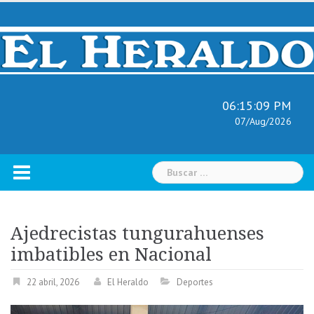
Skip
to
content
06:15:10 PM
07/Aug/2026
Buscar:
Ajedrecistas tungurahuenses
imbatibles en Nacional
22 abril, 2026
El Heraldo
Deportes