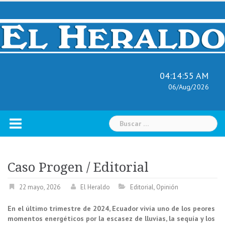
Skip
to
content
04:14:56 AM
06/Aug/2026
Buscar:
Caso Progen / Editorial
22 mayo, 2026
El Heraldo
Editorial
,
Opinión
En el último trimestre de 2024, Ecuador vivía uno de los peores
momentos energéticos por la escasez de lluvias, la sequía y los