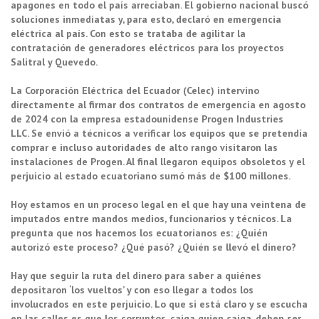
apagones en todo el país arreciaban. El gobierno nacional buscó
soluciones inmediatas y, para esto, declaró en emergencia
eléctrica al país. Con esto se trataba de agilitar la
contratación de generadores eléctricos para los proyectos
Salitral y Quevedo.
La
Corporación Eléctrica del Ecuador (Celec) intervino
directamente al firmar dos contratos de emergencia en agosto
de 2024 con la empresa estadounidense
Progen Industries
LLC
.
Se envió a técnicos a verificar los equipos que se pretendía
comprar e incluso autoridades de alto rango visitaron las
instalaciones de Progen. Al final llegaron equipos obsoletos y el
perjuicio al estado ecuatoriano sumó más de $100 millones.
Hoy estamos en un proceso legal en el que hay una veintena de
imputados entre mandos medios, funcionarios y técnicos. La
pregunta que nos hacemos los ecuatorianos es: ¿Quién
autorizó este proceso? ¿Qué pasó? ¿Quién se llevó el dinero?
Hay que seguir la ruta del dinero para saber a quiénes
depositaron ‘los vueltos’ y con eso llegar a todos los
involucrados en este perjuicio. Lo que si está claro y se escucha
en las calles es que los corruptos, caiga quien caiga, deben ser