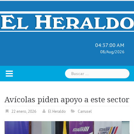
Skip
to
content
04:37:01 AM
08/Aug/2026
Buscar:
Avícolas piden apoyo a este sector
22 enero, 2026
El Heraldo
Carrusel