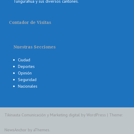
Tungurahua y sus diversos cantones.
Contador de Visitas
Nuestras Secciones
Ciudad
Deportes
Opinión
Seguridad
Nacionales
Tikinauta Comunicación y Marketing digital by WordPress
|
Theme:
NewsAnchor
by aThemes.