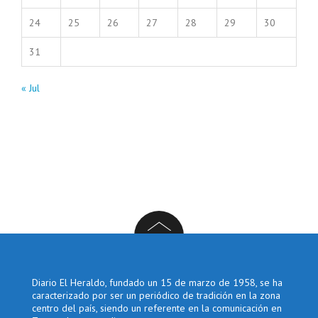
24
25
26
27
28
29
30
31
« Jul
Diario El Heraldo, fundado un 15 de marzo de 1958, se ha
caracterizado por ser un periódico de tradición en la zona
centro del país, siendo un referente en la comunicación en