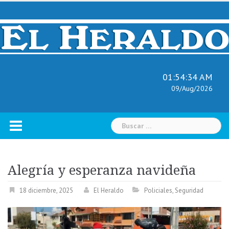
Skip
to
content
01:54:35 AM
09/Aug/2026
Buscar:
Alegría y esperanza navideña
18 diciembre, 2025
El Heraldo
Policiales
,
Seguridad