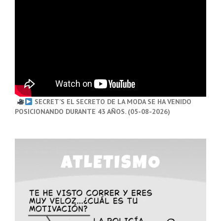
SECRET’S EL SECRETO DE LA MODA SE HA VENIDO
POSICIONANDO DURANTE 43 AÑOS. (05-08-2026)