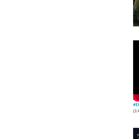
#E
(1