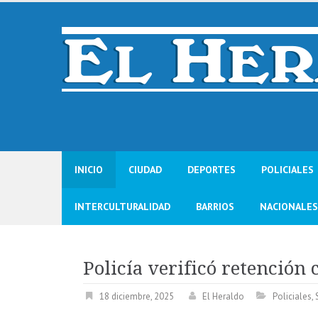
Skip
to
content
INICIO
CIUDAD
DEPORTES
POLICIALES
INTERCULTURALIDAD
BARRIOS
NACIONALES
Policía verificó retención
18 diciembre, 2025
El Heraldo
Policiales
,