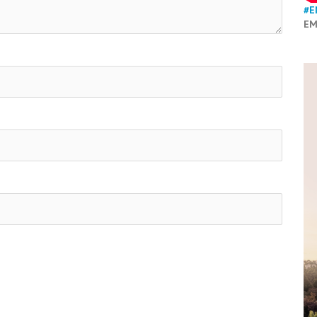
#E
EM