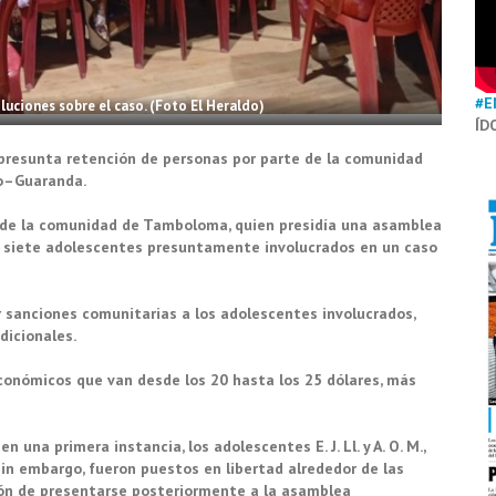
#E
luciones sobre el caso. (Foto El Heraldo)
ÍD
 presunta retención de personas por parte de la comunidad
to–Guaranda.
 de la comunidad de Tamboloma, quien presidía una asamblea
de siete adolescentes presuntamente involucrados en un caso
r sanciones comunitarias a los adolescentes involucrados,
dicionales.
conómicos que van desde los 20 hasta los 25 dólares, más
n una primera instancia, los adolescentes E. J. Ll. y A. O. M.,
in embargo, fueron puestos en libertad alrededor de las
ción de presentarse posteriormente a la asamblea