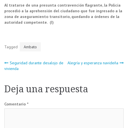
Al tratarse de una presunta contravención flagrante, la Policía
procedió a la aprehensión del ciudadano que fue ingresado a la
zona de aseguramiento transitorio, quedando a órdenes de la
autoridad competente. (I)
Tagged
Ambato
Navegación
Seguridad durante desalojo de
Alegría y esperanza navideña
vivienda
de
Deja una respuesta
entradas
Comentario
*