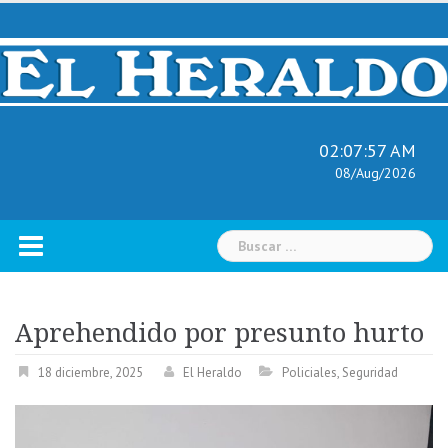
Skip
to
content
02:07:58 AM
08/Aug/2026
Buscar:
Aprehendido por presunto hurto
18 diciembre, 2025
El Heraldo
Policiales
,
Seguridad