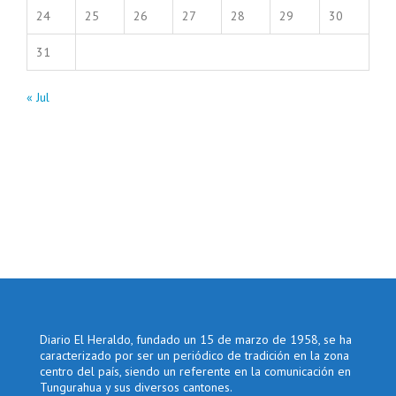
24
25
26
27
28
29
30
31
« Jul
Diario El Heraldo, fundado un 15 de marzo de 1958, se ha
caracterizado por ser un periódico de tradición en la zona
centro del país, siendo un referente en la comunicación en
Tungurahua y sus diversos cantones.