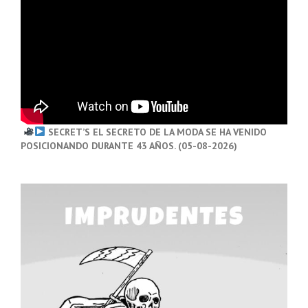
SECRET’S EL SECRETO DE LA MODA SE HA VENIDO
POSICIONANDO DURANTE 43 AÑOS. (05-08-2026)