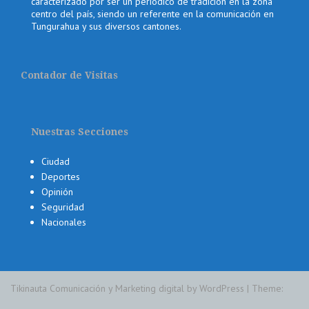
caracterizado por ser un periódico de tradición en la zona
centro del país, siendo un referente en la comunicación en
Tungurahua y sus diversos cantones.
Contador de Visitas
Nuestras Secciones
Ciudad
Deportes
Opinión
Seguridad
Nacionales
Tikinauta Comunicación y Marketing digital by WordPress
|
Theme: