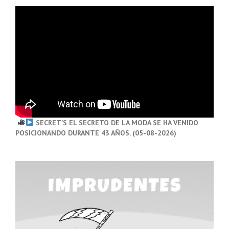
SECRET’S EL SECRETO DE LA MODA SE HA VENIDO
POSICIONANDO DURANTE 43 AÑOS. (05-08-2026)