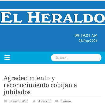
Skip
to
content
09:39:04 AM
08/Aug/2026
Buscar:
Agradecimiento y
reconocimiento cobijan a
jubilados
27 enero, 2026
El Heraldo
Carrusel