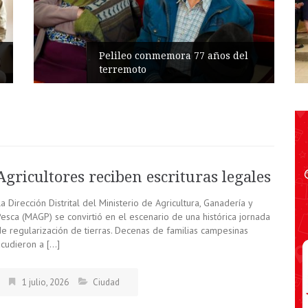
Pelileo conmemora 77 años del
terremoto
Agricultores reciben escrituras legales
a Dirección Distrital del Ministerio de Agricultura, Ganadería y
Pesca (MAGP) se convirtió en el escenario de una histórica jornada
de regularización de tierras. Decenas de familias campesinas
acudieron a […]
1 julio, 2026
Ciudad