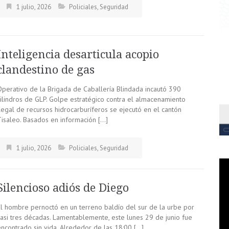
1 julio, 2026
Policiales
,
Seguridad
Inteligencia desarticula acopio
clandestino de gas
Operativo de la Brigada de Caballería Blindada incautó 390
cilindros de GLP. Golpe estratégico contra el almacenamiento
ilegal de recursos hidrocarburíferos se ejecutó en el cantón
Tisaleo. Basados en información […]
1 julio, 2026
Policiales
,
Seguridad
Silencioso adiós de Diego
El hombre pernoctó en un terreno baldío del sur de la urbe por
casi tres décadas. Lamentablemente, este lunes 29 de junio fue
encontrado sin vida. Alrededor de las 18:00 […]