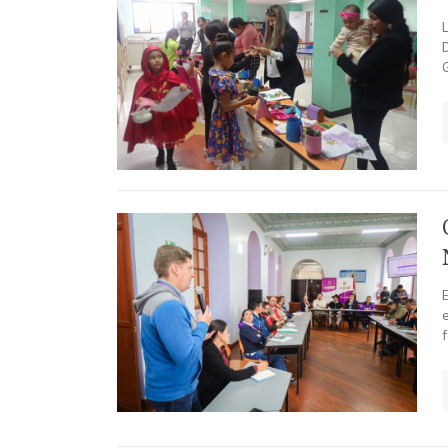
L
G
e