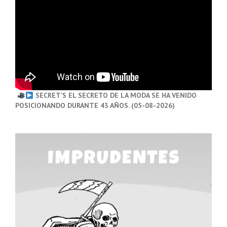
SECRET’S EL SECRETO DE LA MODA SE HA VENIDO
POSICIONANDO DURANTE 43 AÑOS. (05-08-2026)