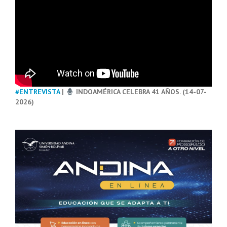
#ENTREVISTA
|
INDOAMÉRICA CELEBRA 41 AÑOS. (14-07-
2026)