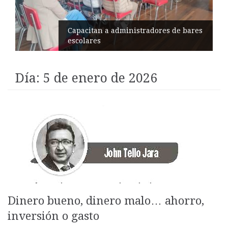
itan a administradores de bares
ares
Éxito en 
Día:
5 de enero de 2026
Dinero bueno, dinero malo… ahorro,
inversión o gasto