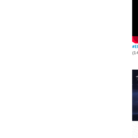
#E
(1