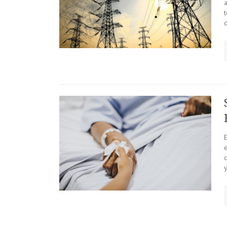
d
e
y