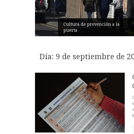
ros
Cultura de prevención a la
puerta
Día:
9 de septiembre de 2
C
t