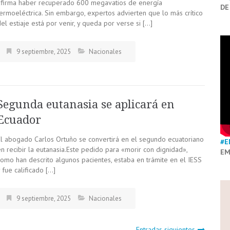
afirma haber recuperado 600 megavatios de energía
DE
termoeléctrica. Sin embargo, expertos advierten que lo más crítico
el estiaje está por venir, y queda por verse si […]
9 septiembre, 2025
Nacionales
Segunda eutanasia se aplicará en
Ecuador
El abogado Carlos Ortuño se convertirá en el segundo ecuatoriano
#E
n recibir la eutanasia.Este pedido para «morir con dignidad»,
EM
como han descrito algunos pacientes, estaba en trámite en el IESS
 fue calificado […]
9 septiembre, 2025
Nacionales
Entradas siguientes