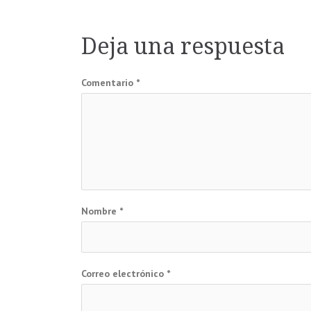
Navegación
de
Deja una respuesta
entradas
Comentario
*
Nombre
*
Correo electrónico
*