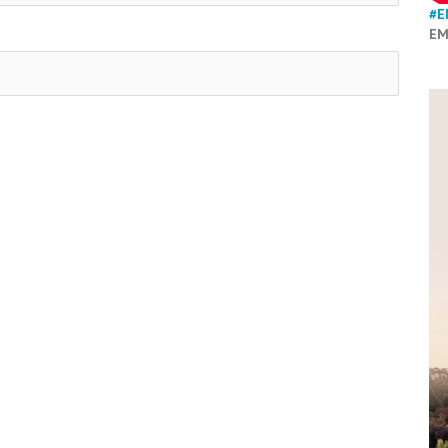
#E
EM