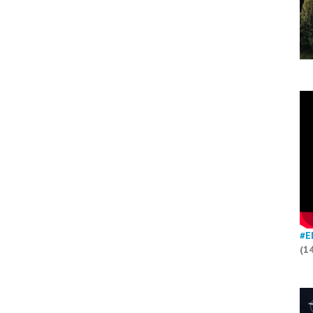
#E
(1