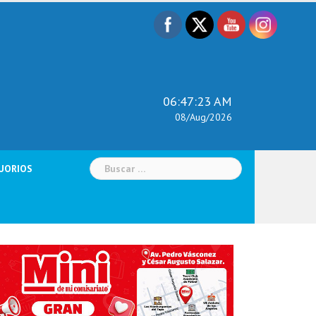
06:47:25 AM
08/Aug/2026
Buscar:
UORIOS