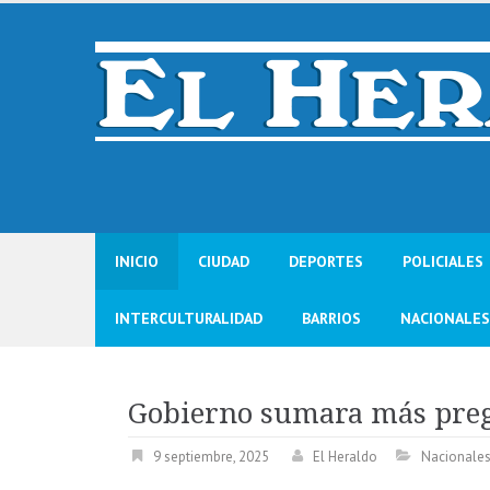
Skip
to
content
INICIO
CIUDAD
DEPORTES
POLICIALES
INTERCULTURALIDAD
BARRIOS
NACIONALES
Gobierno sumara más preg
9 septiembre, 2025
El Heraldo
Nacionale