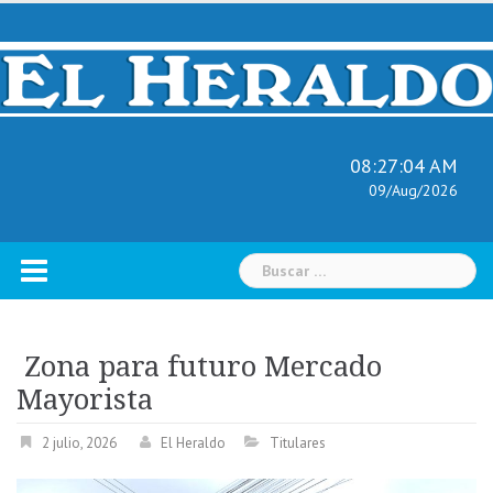
Skip
to
content
08:27:05 AM
09/Aug/2026
Buscar:
Zona para futuro Mercado
Mayorista
2 julio, 2026
El Heraldo
Titulares