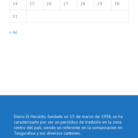
24
25
26
27
28
29
30
31
« Jul
Diario El Heraldo, fundado un 15 de marzo de 1958, se ha
caracterizado por ser un periódico de tradición en la zona
centro del país, siendo un referente en la comunicación en
Tungurahua y sus diversos cantones.