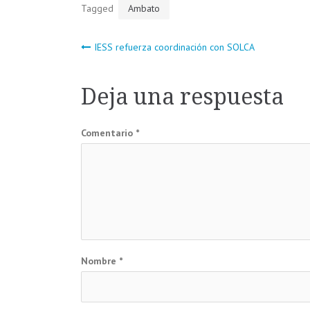
Tagged
Ambato
Navegación
IESS refuerza coordinación con SOLCA
de
Deja una respuesta
entradas
Comentario
*
Nombre
*