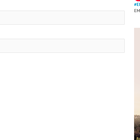
#E
EM