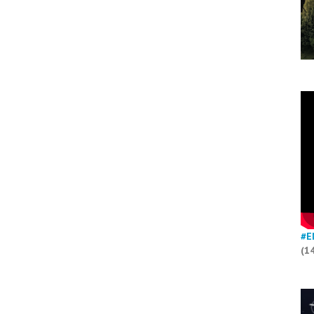
#E
(1