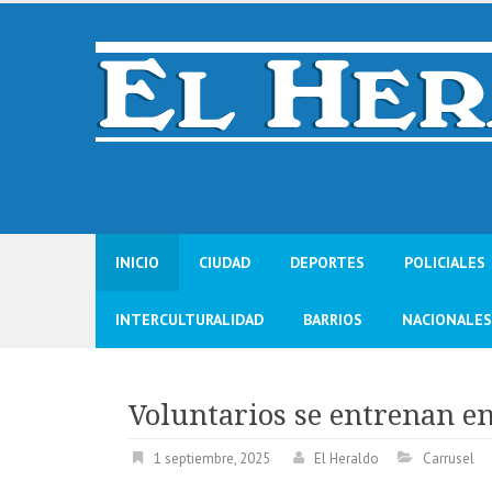
Skip
to
content
INICIO
CIUDAD
DEPORTES
POLICIALES
INTERCULTURALIDAD
BARRIOS
NACIONALES
Voluntarios se entrenan e
1 septiembre, 2025
El Heraldo
Carrusel