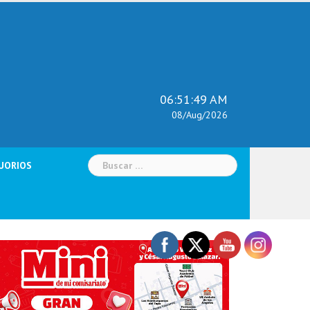
06:51:50 AM
08/Aug/2026
Buscar:
UORIOS