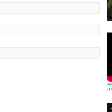
#E
(1