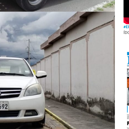
#E
ÍD