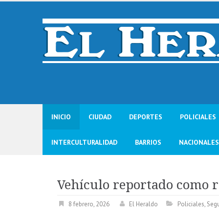
Skip
to
content
INICIO
CIUDAD
DEPORTES
POLICIALES
INTERCULTURALIDAD
BARRIOS
NACIONALES
Vehículo reportado como 
8 febrero, 2026
El Heraldo
Policiales
,
Segu