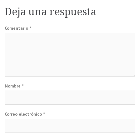
de
Deja una respuesta
entradas
Comentario
*
Nombre
*
Correo electrónico
*