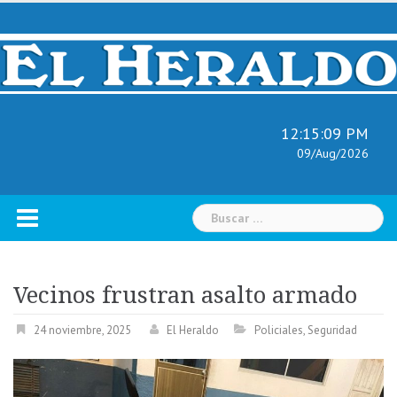
Skip
to
content
12:15:10 PM
09/Aug/2026
Buscar:
Vecinos frustran asalto armado
24 noviembre, 2025
El Heraldo
Policiales
,
Seguridad