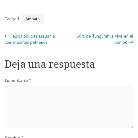
Tagged
Ambato
Navegación
Falsos policías asaltan a
60% de Tungurahua vive en el
comerciantes pelileños
campo
de
Deja una respuesta
entradas
Comentario
*
Nombre
*