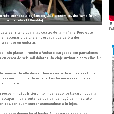
un robo que no solo dejó un perjuicio económico, sino también un
(Foto ilustrativa El Heraldo)
PA
suele ser silenciosa a las cuatro de la mañana. Pero este
ió en escenario de una emboscada que dejó a dos
ara vender en Ambato.
ada —sin placas— rumbo a Ambato, cargados con pantalones
en cerca de seis mil dólares. Un viaje rutinario para ellos. Un
.
 detenerse. De ella descendieron cuatro hombres, vestidos
enes creen dominar la escena. Les hicieron creer que se
e no lo era.
n pocos minutos hicieron lo impensado: se llevaron toda la
 escapar ni para entender. La banda huyó de inmediato,
tónitos, con el amanecer asomándose a lo lejos.
ileo para denunciar el hecho. Allí narraron todo a los