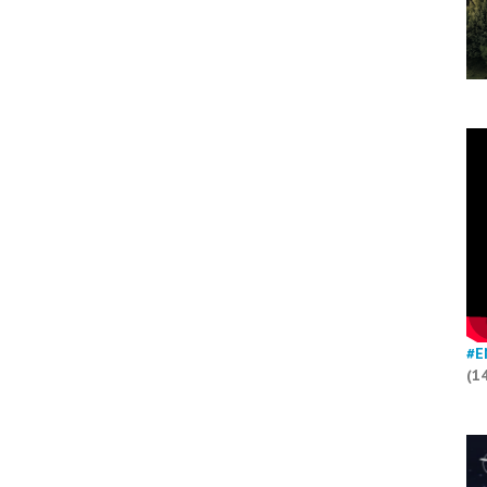
#E
(1