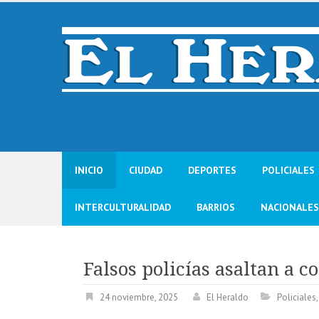
Skip
to
content
INICIO
CIUDAD
DEPORTES
POLICIALES
INTERCULTURALIDAD
BARRIOS
NACIONALES
Falsos policías asaltan a c
24 noviembre, 2025
El Heraldo
Policiales