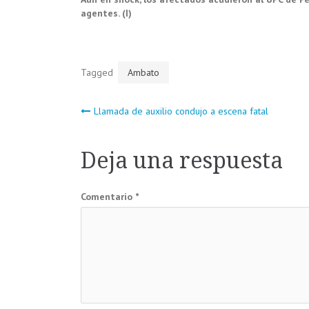
agentes. (I)
Tagged
Ambato
Navegación
Llamada de auxilio condujo a escena fatal
de
Deja una respuesta
entradas
Comentario
*