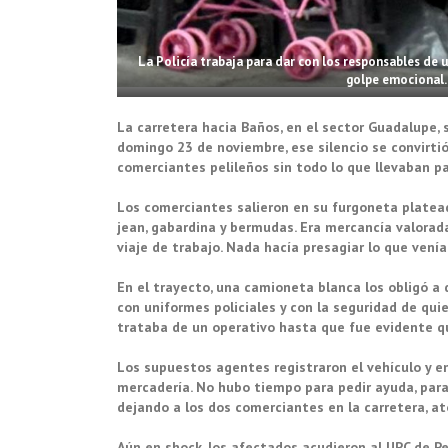
La Policía trabaja para dar con los responsables de 
golpe emocional. 
La carretera hacia Baños, en el sector Guadalupe, 
domingo 23 de noviembre, ese silencio se convirt
comerciantes pelileños sin todo lo que llevaban p
Los comerciantes salieron en su furgoneta plate
jean, gabardina y bermudas. Era mercancía valorada 
viaje de trabajo. Nada hacía presagiar lo que venía
En el trayecto, una camioneta blanca los obligó a
con uniformes policiales y con la seguridad de qui
trataba de un operativo hasta que fue evidente qu
Los supuestos agentes registraron el vehículo y e
mercadería. No hubo tiempo para pedir ayuda, para
dejando a los dos comerciantes en la carretera, a
Aún en shock, los afectados acudieron al UPC de Pel