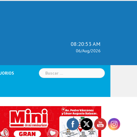
08:20:55 AM
06/Aug/2026
Buscar:
UORIOS