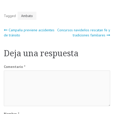
Tagged
Ambato
Navegación
Campaña previene accidentes
Concursos navideños rescatan fe y
de tránsito
tradiciones familiares
de
Deja una respuesta
entradas
Comentario
*
Nombre
*