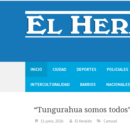
Skip
to
content
INICIO
CIUDAD
DEPORTES
POLICIALES
INTERCULTURALIDAD
BARRIOS
NACIONALES
“Tungurahua somos todos”
11 junio, 2026
El Heraldo
Carrusel