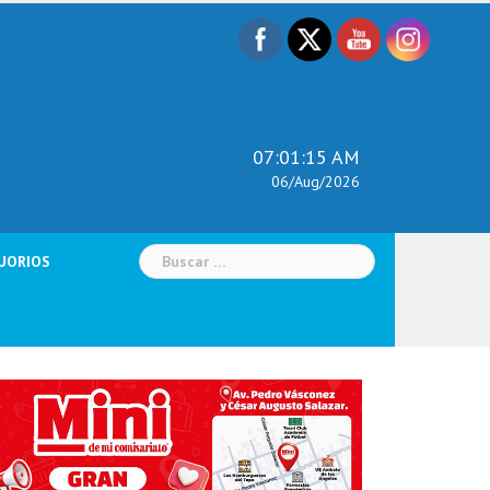
07:01:17 AM
06/Aug/2026
Buscar:
UORIOS