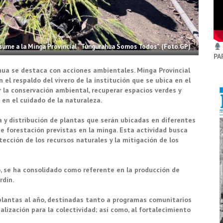
se sume a la Minga Provincial “Tungurahua Somos Todos”. (Foto GP)
PA
ahua se destaca con acciones ambientales. Minga Provincial
l respaldo del vivero de la institución que se ubica en el
er la conservación ambiental, recuperar espacios verdes y
en el cuidado de la naturaleza.
ga y distribución de plantas que serán ubicadas en diferentes
 de forestación previstas en la minga. Esta actividad busca
tección de los recursos naturales y la mitigación de los
io, se ha consolidado como referente en la producción de
rdín.
lantas al año, destinadas tanto a programas comunitarios
alización para la colectividad; así como, al fortalecimiento