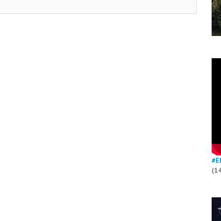
#E
(1