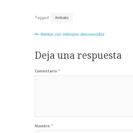
Tagged
Ambato
Navegación
Atentos con vehículos desconocidos
de
Deja una respuesta
entradas
Comentario
*
Nombre
*