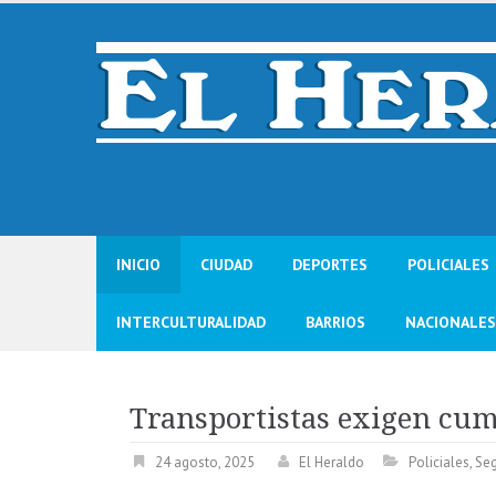
Skip
to
content
INICIO
CIUDAD
DEPORTES
POLICIALES
INTERCULTURALIDAD
BARRIOS
NACIONALES
Transportistas exigen cu
24 agosto, 2025
El Heraldo
Policiales
,
Seg