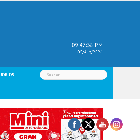
09:47:39 PM
05/Aug/2026
Buscar:
UORIOS