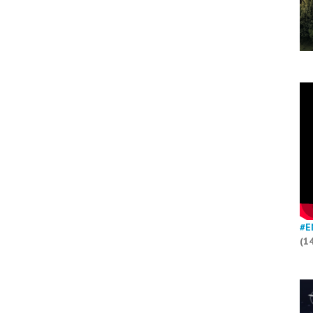
#E
(1