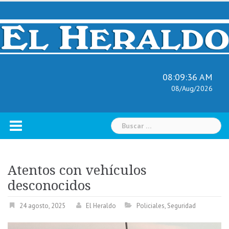
Skip
to
content
08:09:37 AM
08/Aug/2026
Buscar:
Atentos con vehículos
desconocidos
24 agosto, 2025
El Heraldo
Policiales
,
Seguridad