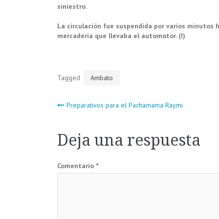
siniestro.
La circulación fue suspendida por varios minutos ha
mercadería que llevaba el automotor. (I)
Tagged
Ambato
Navegación
Preparativos para el Pachamama Raymi
de
Deja una respuesta
entradas
Comentario
*