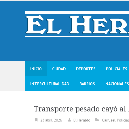
Skip
to
content
INICIO
CIUDAD
DEPORTES
POLICIALES
INTERCULTURALIDAD
BARRIOS
NACIONALES
Transporte pesado cayó al 
23 abril, 2026
El Heraldo
Carrusel
,
Policia