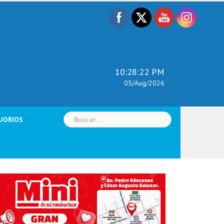
10:28:24 PM
05/Aug/2026
Buscar:
UORIOS