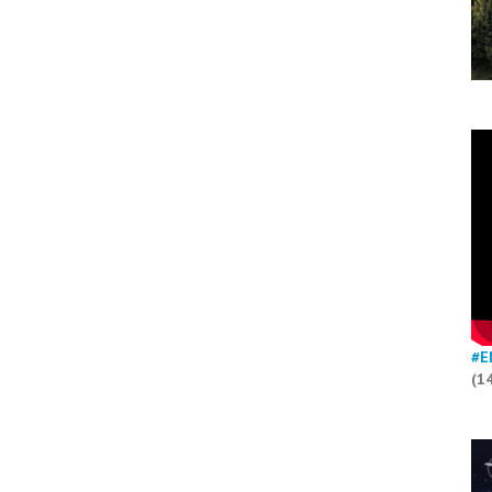
#E
(1